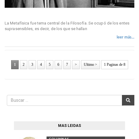
La Metafísica fue tema central de la Filosofía. Se ocupó de los entes
suprasensibles, es decir, de los que se hallan
leer más...
1
2
3
4
5
6
7
>
Ultimo >
1 Paginas de 8
MAS LEIDAS