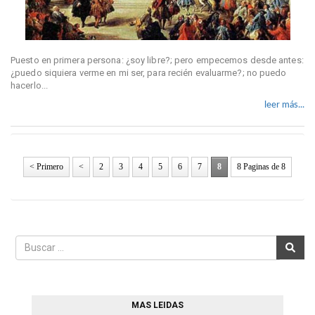
Puesto en primera persona: ¿soy libre?; pero empecemos desde antes:
¿puedo siquiera verme en mi ser, para recién evaluarme?; no puedo
hacerlo...
leer más...
< Primero
<
2
3
4
5
6
7
8
8 Paginas de 8
MAS LEIDAS