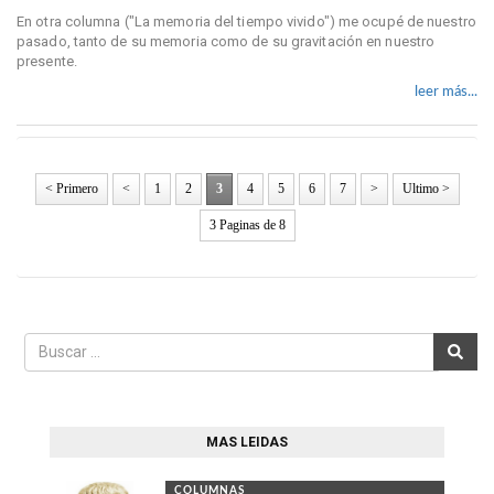
En otra columna ("La memoria del tiempo vivido") me ocupé de nuestro
pasado, tanto de su memoria como de su gravitación en nuestro
presente.
leer más...
< Primero
<
1
2
3
4
5
6
7
>
Ultimo >
3 Paginas de 8
MAS LEIDAS
COLUMNAS