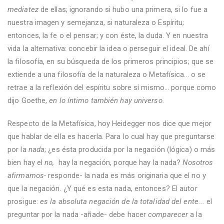
mediatez
de ellas; ignorando si hubo una primera, si lo fue a
nuestra imagen y semejanza, si naturaleza o Espíritu;
entonces, la fe o el pensar; y con éste, la duda. Y en nuestra
vida la alternativa: concebir la idea o perseguir el ideal. De ahí
la filosofía, en su búsqueda de los primeros principios; que se
extiende a una filosofía de la naturaleza o Metafísica... o se
retrae a la reflexión del espíritu sobre sí mismo... porque como
dijo Goethe,
en lo íntimo también hay universo.
Respecto de la Metafísica, hoy Heidegger nos dice que mejor
que hablar de ella es hacerla. Para lo cual hay que preguntarse
por la
nada
; ¿es ésta producida por la negación (lógica) o más
bien hay el
no,
hay la negación, porque hay la nada?
Nosotros
afirmamos-
responde- la nada es más originaria que el no y
que la negación. ¿Y qué es esta nada, entonces? El autor
prosigue:
es la absoluta negación de la totalidad del ente...
el
preguntar por la nada -añade- debe hacer
comparecer
a la