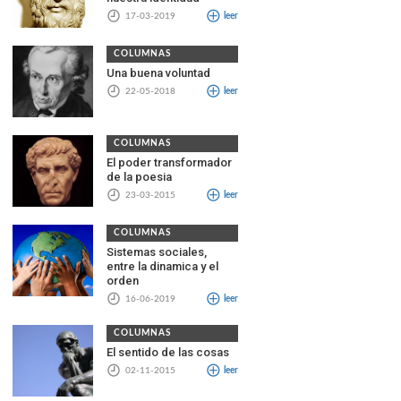
17-03-2019
leer
COLUMNAS
Una buena voluntad
22-05-2018
leer
COLUMNAS
El poder transformador
de la poesia
23-03-2015
leer
COLUMNAS
Sistemas sociales,
entre la dinamica y el
orden
16-06-2019
leer
COLUMNAS
El sentido de las cosas
02-11-2015
leer