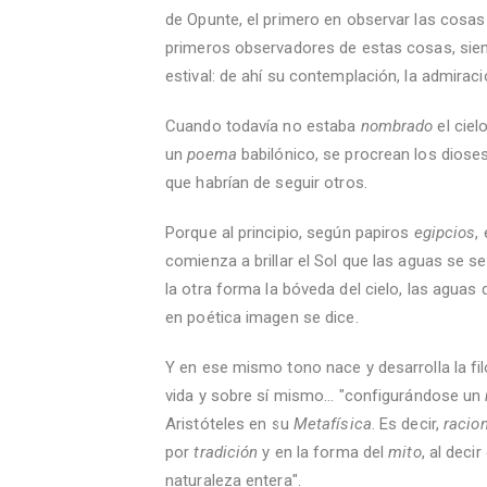
de Opunte, el primero en observar las cosas
primeros observadores de estas cosas, siemp
estival: de ahí su contemplación, la admirac
Cuando todavía no estaba
nombrado
el ciel
un
poema
babilónico, se procrean los dioses
que habrían de seguir otros.
Porque al principio, según papiros
egipcios
,
comienza a brillar el Sol que las aguas se 
la otra forma la bóveda del cielo, las aguas 
en poética imagen se dice.
Y en ese mismo tono nace y desarrolla la filo
vida y sobre sí mismo... "configurándose un
Aristóteles en su
Metafísica
. Es decir,
racio
por
tradición
y en la forma del
mito
, al deci
naturaleza entera".