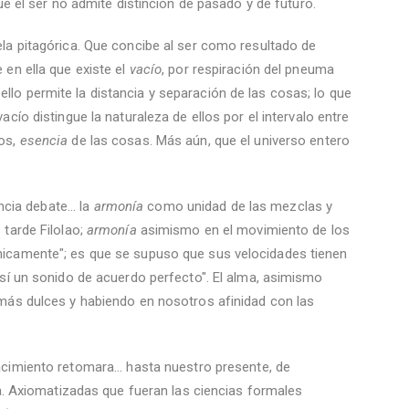
ue el ser no admite distinción de pasado y de futuro.
la pitagórica. Que concibe al ser como resultado de
e en ella que existe el
vacío
, por respiración del pneuma
; ello permite la distancia y separación de las cosas; lo que
vacío distingue la naturaleza de ellos por el intervalo entre
ros,
esencia
de las cosas. Más aún, que el universo entero
ncia debate... la
armonía
como unidad de las mezclas y
 tarde Filolao;
armonía
asimismo en el movimiento de los
nicamente"; es que se supuso que sus velocidades tienen
así un sonido de acuerdo perfecto". El alma, asimismo
 más dulces y habiendo en nosotros afinidad con las
cimiento retomara... hasta nuestro presente, de
ca. Axiomatizadas que fueran las ciencias formales