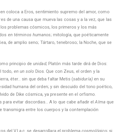
uien coloca a Eros, sentimiento supremo del amor, como
eres de una causa que mueva las cosas y a la vez, que las
ue los problemas cósmicos, los primeros y los más
idos
en términos humanos;
mitología, que poéticamente
Gea, de amplio seno; Tártaro, tenebroso; la Noche, que se
como principio de
unidad
; Platón más tarde dirá de Dios:
el todo,
en un solo
Dios. Que con Zeus, el orden y la
erra, éter... sin que deba faltar Metis (
sabiduría)
en su
esidad humana del orden; y sin descuido del tono poético,
 olvido de Dike cósmica, ya presente en el orfismo.
para evitar discordias... A lo que cabe añadir el
Alma
que
que transmigra entre los cuerpos y la contemplación
nzos del VI a.c. se desarrollara el problema
cosmológico
; si