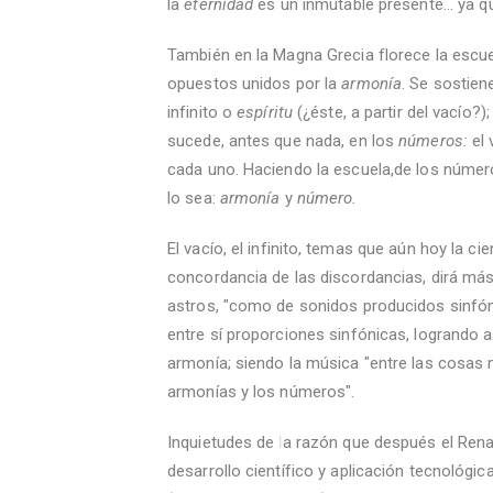
la
eternidad
es un inmutable presente... ya q
También en la Magna Grecia florece la escue
opuestos unidos por la
armonía
. Se sostien
infinito o
espíritu
(¿éste, a partir del vacío?)
sucede, antes que nada, en los
números:
el 
cada uno. Haciendo la escuela,de los núme
lo sea:
armonía
y
número.
El vacío, el infinito, temas que aún hoy la cie
concordancia de las discordancias, dirá más
astros, "como de sonidos producidos sinfó
entre sí proporciones sinfónicas, logrando 
armonía; siendo la música "entre las cosas
armonías y los números".
Inquietudes de la razón que después el Rena
desarrollo científico y aplicación tecnológi