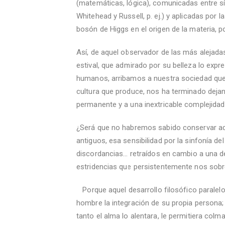
(matemáticas, lógica), comunicadas entre s
Whitehead y Russell, p. ej.) y aplicadas por l
bosón de Higgs en el origen de la materia, p
Así, de aquel observador de las más alejada
estival, que admirado por su belleza lo ex
humanos, arribamos a nuestra sociedad que,
cultura que produce, nos ha terminado deja
permanente y a una inextricable complejidad 
¿Será que no habremos sabido conservar aqu
antiguos, esa sensibilidad por la sinfonía de
discordancias... retraídos en cambio a una 
estridencias que persistentemente nos sobr
Porque aquel desarrollo filosófico paralelo,
hombre la integración de su propia persona; 
tanto el alma lo alentara, le permitiera colma