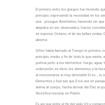
El primero entre los griegos fue Hesíodo; q
principio; expresando la necesidad en los s
una... prosigue Aristóteles; haciendo ver q
alejados en ser observados, fueron conceb
se expresa: Océano, el de las bellas ondas; 
abisma.
Orfeo había llamado al Tiempo lo primero, 
principio, medio y fin de todo lo que existe; 
justicia junto a los elementos: fuego, agua, ti
ordenación; es decir, los elementos y la nec
al mencionarse al muy
deleitable
Eros...; ni
Elementos y fuerzas que Eros une en parejas 
anima al cuerpo, hecha derivar del Éter, la 
filosófica rescata, en Platón.
Es así que entre el fin del siglo VII y comie