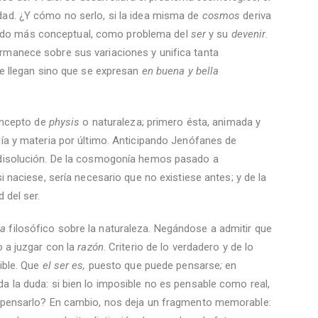
dad. ¿Y cómo no serlo, si la idea misma de
cosmos
deriva
odo más conceptual, como problema del
ser
y su
devenir
.
rmanece sobre sus variaciones y unifica tanta
e llegan sino que se expresan
en buena y bella
concepto de
physis
o naturaleza; primero ésta, animada y
gía y materia por último. Anticipando Jenófanes de
i disolución. De la cosmogonía hemos pasado a
si naciese, sería necesario que no existiese antes; y de la
 del ser.
a
filosófico sobre la naturaleza. Negándose a admitir que
o a juzgar con la
razón
. Criterio de lo verdadero y de lo
ible. Que
el ser es,
puesto que puede pensarse
;
en
a la duda: si bien lo imposible no es pensable como real,
de pensarlo? En cambio, nos deja un fragmento memorable: