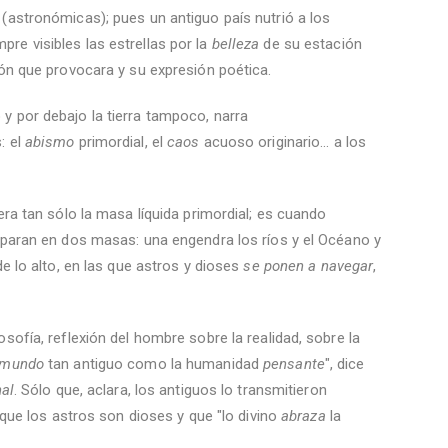
 (astronómicas); pues un antiguo país nutrió a los
re visibles las estrellas por la
belleza
de su estación
ión que provocara y su expresión poética.
o y por debajo la tierra tampoco, narra
: el
abismo
primordial, el
caos
acuoso originario... a los
 era tan sólo la masa líquida primordial; es cuando
separan en dos masas: una engendra los ríos y el Océano y
de lo alto, en las que astros y dioses
se ponen a navegar
,
sofía, reflexión del hombre sobre la realidad, sobre la
mundo
tan antiguo como la humanidad
pensante
", dice
nal
. Sólo que, aclara, los antiguos lo transmitieron
r que los astros son dioses y que "lo divino
abraza
la