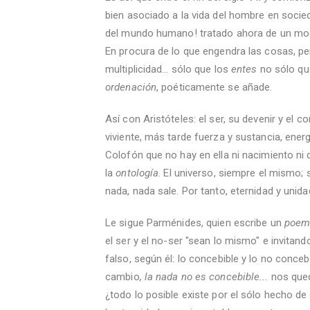
bien asociado a la vida del hombre en socie
del mundo humano! tratado ahora de un m
En procura de lo que engendra las cosas, pe
multiplicidad... sólo que los
entes
no sólo qu
ordenación
, poéticamente se añade.
Así con Aristóteles: el ser, su devenir y el 
viviente, más tarde fuerza y sustancia, ener
Colofón que no hay en ella ni nacimiento n
la
ontología
. El universo, siempre el mismo; 
nada, nada sale. Por tanto, eternidad y unidad
Le sigue Parménides, quien escribe un
poem
el ser y el no-ser "sean lo mismo" e invitand
falso, según él: lo concebible y lo no conceb
cambio
, la nada no es concebible...
nos qued
¿todo lo posible existe por el sólo hecho 