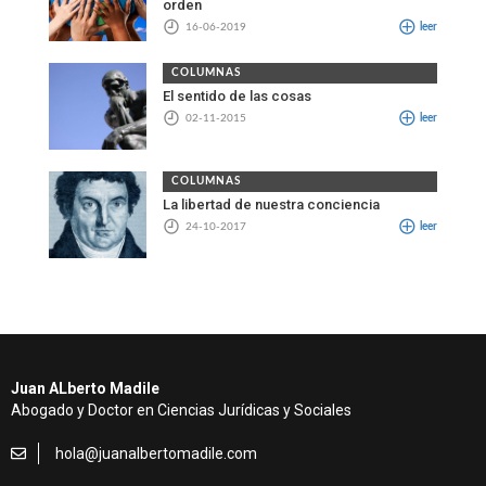
orden
16-06-2019
leer
COLUMNAS
El sentido de las cosas
02-11-2015
leer
COLUMNAS
La libertad de nuestra conciencia
24-10-2017
leer
Juan ALberto Madile
Abogado y Doctor en Ciencias Jurídicas y Sociales
hola@juanalbertomadile.com