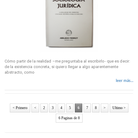
Cómo partir de la realidad –me preguntaba al escribirlo- que es decir:
de la existencia concreta, si quiero llegar a algo aparentemente
abstracto, como
leer más...
< Primero
<
2
3
4
5
6
7
8
>
Ultimo >
6 Paginas de 8