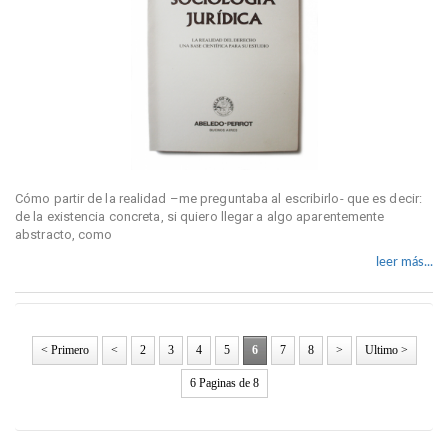
Cómo partir de la realidad –me preguntaba al escribirlo- que es decir:
de la existencia concreta, si quiero llegar a algo aparentemente
abstracto, como
leer más...
< Primero
<
2
3
4
5
6
7
8
>
Ultimo >
6 Paginas de 8